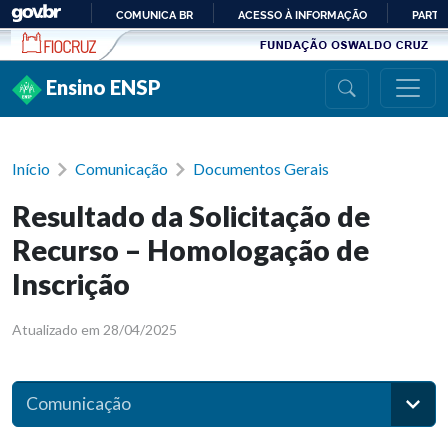
Ir para conteúdo
COMUNICA BR
ACESSO À INFORMAÇÃO
PARTI
IR
PARA
Ensino ENSP
O
CONTEÚDO
Início
Comunicação
Documentos Gerais
Resultado da Solicitação de
Recurso – Homologação de
Inscrição
Atualizado em 28/04/2025
Comunicação