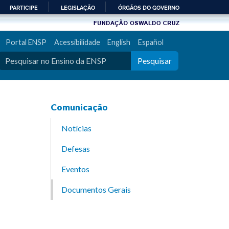
PARTICIPE
LEGISLAÇÃO
ÓRGÃOS DO GOVERNO
Portal ENSP
Acessibilidade
English
Español
Pesquisar
Comunicação
Notícias
Defesas
Eventos
Documentos Gerais