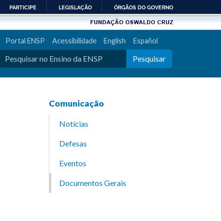
PARTICIPE
LEGISLAÇÃO
ÓRGÃOS DO GOVERNO
Portal ENSP
Acessibilidade
English
Español
Pesquisar
Comunicação
Notícias
Defesas
Eventos
Documentos Gerais