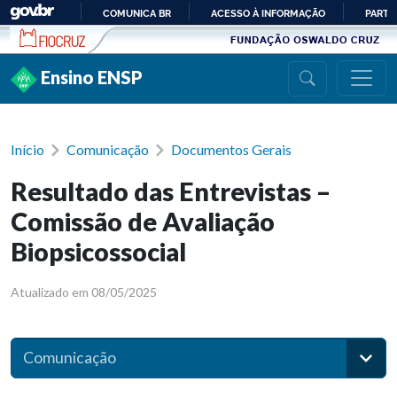
Ir para conteúdo
COMUNICA BR
ACESSO À INFORMAÇÃO
PARTI
IR
PARA
Ensino ENSP
O
CONTEÚDO
Início
Comunicação
Documentos Gerais
Resultado das Entrevistas –
Comissão de Avaliação
Biopsicossocial
Atualizado em 08/05/2025
Comunicação