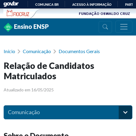
Ir para conteúdo
COMUNICA BR
ACESSO À INFORMAÇÃO
PARTI
IR
PARA
Ensino ENSP
O
CONTEÚDO
Início
Comunicação
Documentos Gerais
Relação de Candidatos
Matriculados
Atualizado em 16/05/2025
Comunicação
Sobre o Documento