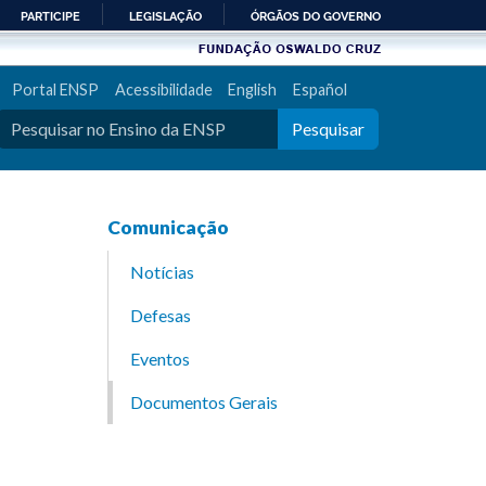
PARTICIPE
LEGISLAÇÃO
ÓRGÃOS DO GOVERNO
Portal ENSP
Acessibilidade
English
Español
Pesquisar
Comunicação
Notícias
Defesas
Eventos
Documentos Gerais