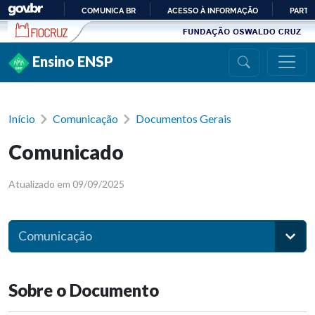
Ir para conteúdo
COMUNICA BR
ACESSO À INFORMAÇÃO
PARTI
IR
PARA
Ensino ENSP
O
CONTEÚDO
Início
Comunicação
Documentos Gerais
Comunicado
Atualizado em 09/09/2025
Comunicação
Sobre o Documento