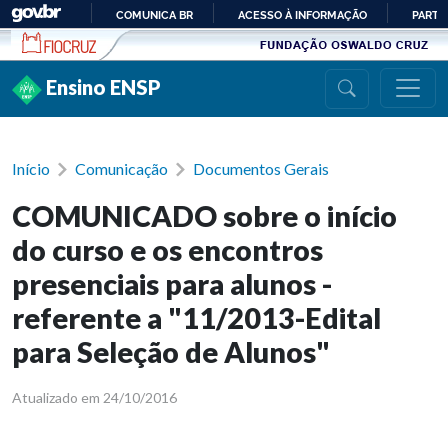
Ir para conteúdo
COMUNICA BR
ACESSO À INFORMAÇÃO
PARTI
IR
PARA
Ensino ENSP
O
CONTEÚDO
Início
Comunicação
Documentos Gerais
COMUNICADO sobre o início
do curso e os encontros
presenciais para alunos -
referente a "11/2013-Edital
para Seleção de Alunos"
Atualizado em 24/10/2016