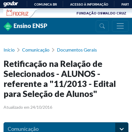
Ir para conteúdo
COMUNICA BR
ACESSO À INFORMAÇÃO
PARTI
IR
PARA
Ensino ENSP
O
CONTEÚDO
Início
Comunicação
Documentos Gerais
Retificação na Relação de
Selecionados - ALUNOS -
referente a "11/2013 - Edital
para Seleção de Alunos"
Atualizado em 24/10/2016
Comunicação