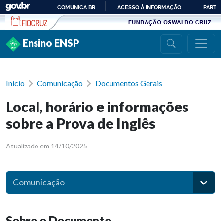
Ir para conteúdo
COMUNICA BR
ACESSO À INFORMAÇÃO
PARTI
IR
PARA
Ensino ENSP
O
CONTEÚDO
Início
Comunicação
Documentos Gerais
Local, horário e informações
sobre a Prova de Inglês
Atualizado em 14/10/2025
Comunicação
Sobre o Documento