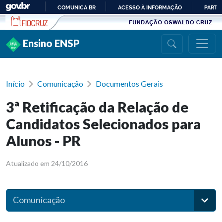
Ir para conteúdo
COMUNICA BR
ACESSO À INFORMAÇÃO
PARTI
IR
PARA
Ensino ENSP
O
CONTEÚDO
Início
Comunicação
Documentos Gerais
3ª Retificação da Relação de
Candidatos Selecionados para
Alunos - PR
Atualizado em 24/10/2016
Comunicação