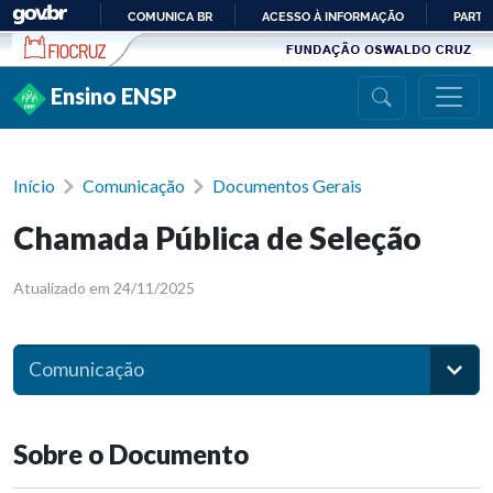
Ir para conteúdo
COMUNICA BR
ACESSO À INFORMAÇÃO
PARTI
IR
PARA
Ensino ENSP
O
CONTEÚDO
Início
Comunicação
Documentos Gerais
Chamada Pública de Seleção
Atualizado em 24/11/2025
Comunicação
Sobre o Documento