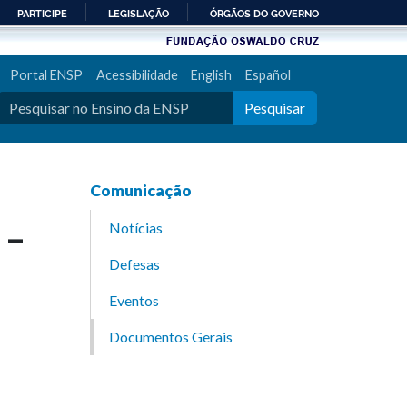
PARTICIPE
LEGISLAÇÃO
ÓRGÃOS DO GOVERNO
Portal ENSP
Acessibilidade
English
Español
Pesquisar
Comunicação
 –
Notícias
Defesas
Eventos
Documentos Gerais