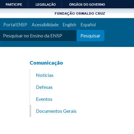
PARTICIPE
LEGISLAÇÃO
ÓRGÃOS DO GOVERNO
Portal ENSP
Acessibilidade
English
Español
Pesquisar
Comunicação
Notícias
Defesas
Eventos
Documentos Gerais