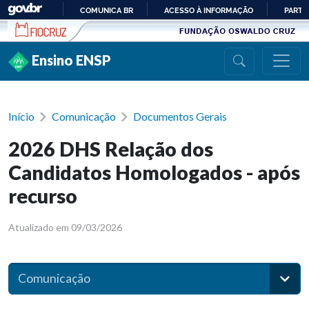
Ir para conteúdo
COMUNICA BR
ACESSO À INFORMAÇÃO
PARTI
IR
PARA
Ensino ENSP
O
CONTEÚDO
Início
Comunicação
Documentos Gerais
2026 DHS Relação dos
Candidatos Homologados - após
recurso
Atualizado em 09/03/2026
Comunicação