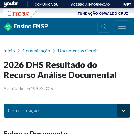
Ir para conteúdo
COMUNICA BR
ACESSO À INFORMAÇÃO
PARTI
IR
PARA
Ensino ENSP
O
CONTEÚDO
Início
Comunicação
Documentos Gerais
2026 DHS Resultado do
Recurso Análise Documental
Atualizado em 19/03/2026
Comunicação
Sobre o Documento