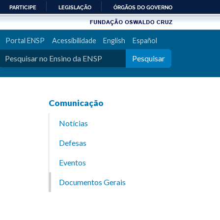
PARTICIPE
LEGISLAÇÃO
ÓRGÃOS DO GOVERNO
Portal ENSP
Acessibilidade
English
Español
Pesquisar
Comunicação
Notícias
Defesas
Eventos
Documentos Gerais