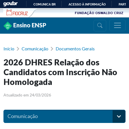
Ir para conteúdo
COMUNICA BR
ACESSO À INFORMAÇÃO
PARTI
IR
PARA
Ensino ENSP
O
CONTEÚDO
Início
Comunicação
Documentos Gerais
2026 DHRES Relação dos
Candidatos com Inscrição Não
Homologada
Atualizado em 24/03/2026
Comunicação