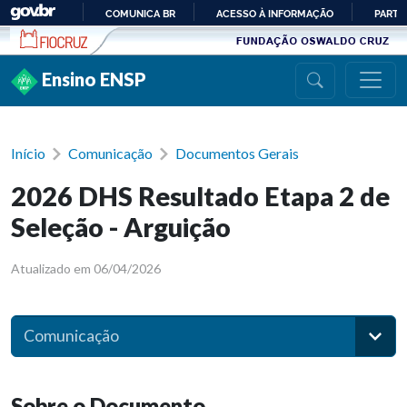
Ir para conteúdo
COMUNICA BR
ACESSO À INFORMAÇÃO
PARTI
IR
PARA
Ensino ENSP
O
CONTEÚDO
Início
Comunicação
Documentos Gerais
2026 DHS Resultado Etapa 2 de
Seleção - Arguição
Atualizado em 06/04/2026
Comunicação
Sobre o Documento