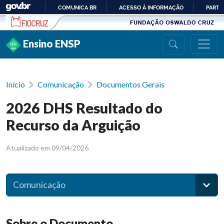
Ir para conteúdo
COMUNICA BR
ACESSO À INFORMAÇÃO
PARTI
IR
PARA
Ensino ENSP
O
CONTEÚDO
Início
Comunicação
Documentos Gerais
2026 DHS Resultado do
Recurso da Arguição
Atualizado em 09/04/2026
Comunicação
Sobre o Documento