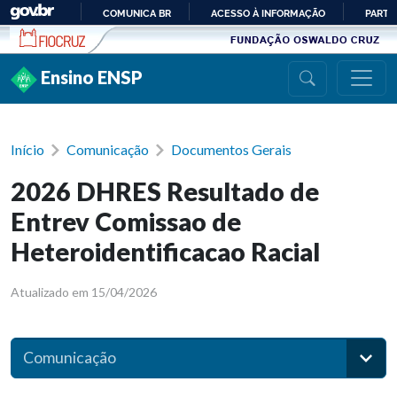
Ir para conteúdo
COMUNICA BR
ACESSO À INFORMAÇÃO
PARTI
IR
PARA
Ensino ENSP
O
CONTEÚDO
Início
Comunicação
Documentos Gerais
2026 DHRES Resultado de
Entrev Comissao de
Heteroidentificacao Racial
Atualizado em 15/04/2026
Comunicação