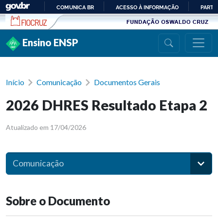
Ir para conteúdo
COMUNICA BR
ACESSO À INFORMAÇÃO
PARTI
IR
PARA
Ensino ENSP
O
CONTEÚDO
Início
Comunicação
Documentos Gerais
2026 DHRES Resultado Etapa 2
Atualizado em 17/04/2026
Comunicação
Sobre o Documento