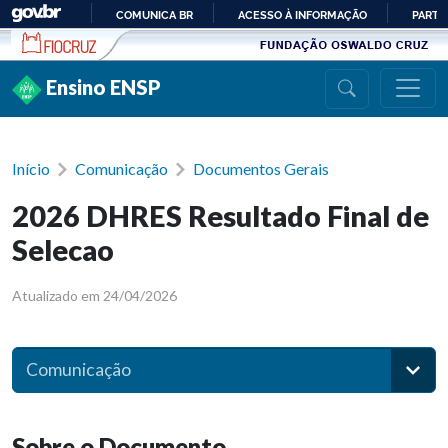
Ir para conteúdo
COMUNICA BR
ACESSO À INFORMAÇÃO
PARTI
IR
PARA
Ensino ENSP
O
CONTEÚDO
Início
Comunicação
Documentos Gerais
2026 DHRES Resultado Final de
Selecao
Atualizado em 24/04/2026
Comunicação
Sobre o Documento