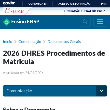
Ir para conteúdo
COMUNICA BR
ACESSO À INFORMAÇÃO
PARTI
IR
PARA
Ensino ENSP
O
CONTEÚDO
Início
Comunicação
Documentos Gerais
2026 DHRES Procedimentos de
Matricula
Atualizado em 24/04/2026
Comunicação
Sobre o Documento