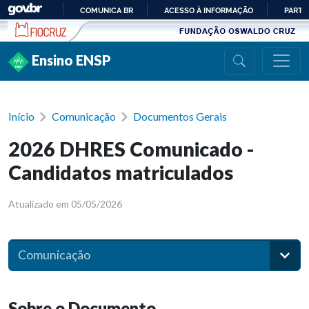
Ir para conteúdo
COMUNICA BR
ACESSO À INFORMAÇÃO
PARTI
IR
PARA
Ensino ENSP
O
CONTEÚDO
Início
Comunicação
Documentos Gerais
2026 DHRES Comunicado -
Candidatos matriculados
Atualizado em 05/05/2026
Comunicação
Sobre o Documento