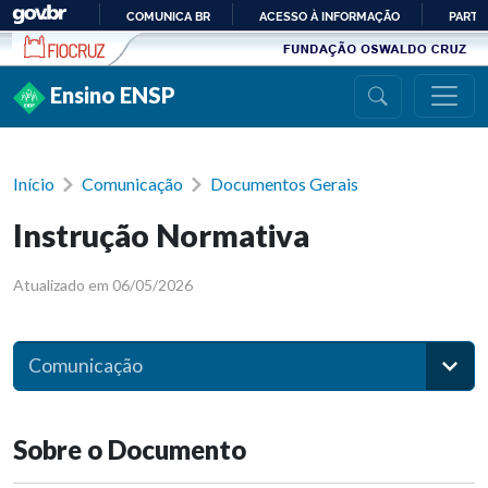
Ir para conteúdo
COMUNICA BR
ACESSO À INFORMAÇÃO
PARTI
IR
PARA
Ensino ENSP
O
CONTEÚDO
Início
Comunicação
Documentos Gerais
Instrução Normativa
Atualizado em 06/05/2026
Comunicação
Sobre o Documento