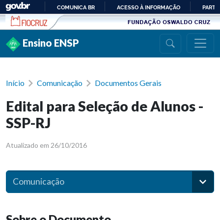
Ir para conteúdo
COMUNICA BR
ACESSO À INFORMAÇÃO
PARTI
IR
PARA
Ensino ENSP
O
CONTEÚDO
Início
Comunicação
Documentos Gerais
Edital para Seleção de Alunos -
SSP-RJ
Atualizado em 26/10/2016
Comunicação
Sobre o Documento