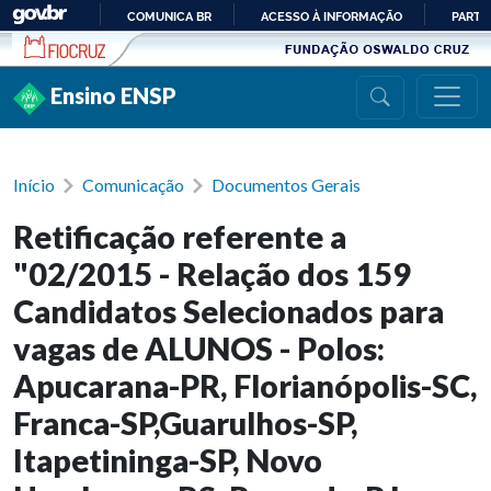
Ir para conteúdo
COMUNICA BR
ACESSO À INFORMAÇÃO
PARTI
IR
PARA
Ensino ENSP
O
CONTEÚDO
Início
Comunicação
Documentos Gerais
Retificação referente a
"02/2015 - Relação dos 159
Candidatos Selecionados para
vagas de ALUNOS - Polos:
Apucarana-PR, Florianópolis-SC,
Franca-SP,Guarulhos-SP,
Itapetininga-SP, Novo