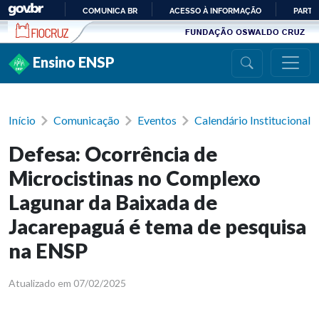
Ir para conteúdo
COMUNICA BR
ACESSO À INFORMAÇÃO
PARTI
IR
PARA
Ensino ENSP
O
CONTEÚDO
Início
Comunicação
Eventos
Calendário Institucional
Defesa: Ocorrência de
Microcistinas no Complexo
Lagunar da Baixada de
Jacarepaguá é tema de pesquisa
na ENSP
Atualizado em 07/02/2025