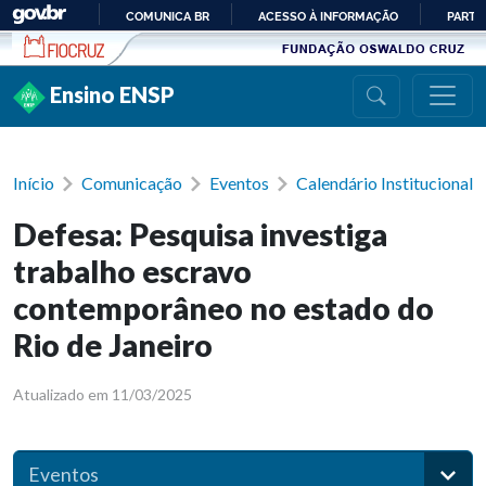
Ir para conteúdo
COMUNICA BR
ACESSO À INFORMAÇÃO
PARTI
IR
PARA
Ensino ENSP
O
CONTEÚDO
Início
Comunicação
Eventos
Calendário Institucional
Defesa: Pesquisa investiga
trabalho escravo
contemporâneo no estado do
Rio de Janeiro
Atualizado em 11/03/2025
Eventos