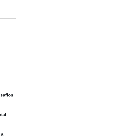
esafios
ial
ca