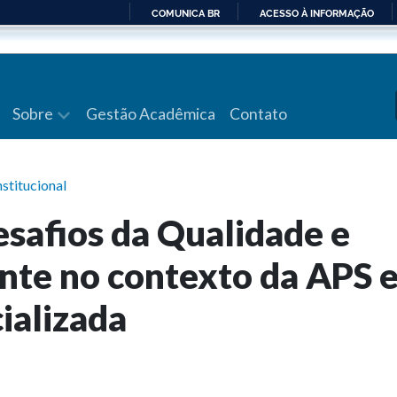
COMUNICA BR
ACESSO À INFORMAÇÃO
IR
PARA
O
CONTEÚDO
Sobre
Gestão Acadêmica
Contato
nstitucional
esafios da Qualidade e
nte no contexto da APS 
ializada