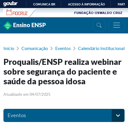
Ir para conteúdo
COMUNICA BR
ACESSO À INFORMAÇÃO
PARTI
IR
PARA
Ensino ENSP
O
CONTEÚDO
Início
Comunicação
Eventos
Calendário Institucional
Proqualis/ENSP realiza webinar
sobre segurança do paciente e
saúde da pessoa idosa
Atualizado em 04/07/2025
Eventos