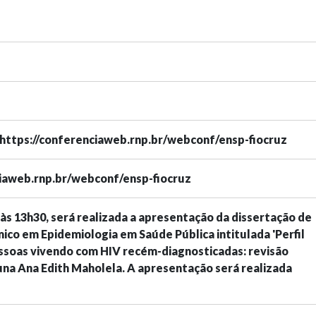
https://conferenciaweb.rnp.br/webconf/ensp-fiocruz
ciaweb.rnp.br/webconf/ensp-fiocruz
, às 13h30, será realizada a apresentação da dissertação de
o em Epidemiologia em Saúde Pública intitulada 'Perfil
ssoas vivendo com HIV recém-diagnosticadas: revisão
aluna Ana Edith Maholela. A apresentação será realizada