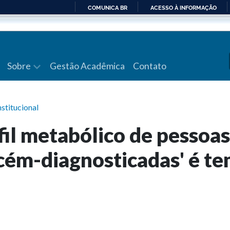
COMUNICA BR
ACESSO À INFORMAÇÃO
IR
PARA
O
CONTEÚDO
Sobre
Gestão Acadêmica
Contato
nstitucional
fil metabólico de pessoas
cém-diagnosticadas' é t