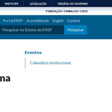
PARTICIPE
LEGISLAÇÃO
ÓRGÃOS DO GOVERNO
Portal ENSP
Acessibilidade
English
Español
Pesquisar
Eventos
Calendário Institucional
ema