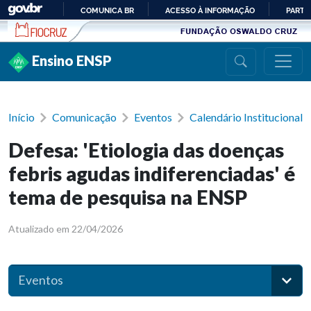
Ir para conteúdo
COMUNICA BR
ACESSO À INFORMAÇÃO
PARTI
IR
PARA
Ensino ENSP
O
CONTEÚDO
Início
Comunicação
Eventos
Calendário Institucional
Defesa: 'Etiologia das doenças
febris agudas indiferenciadas' é
tema de pesquisa na ENSP
Atualizado em 22/04/2026
Eventos