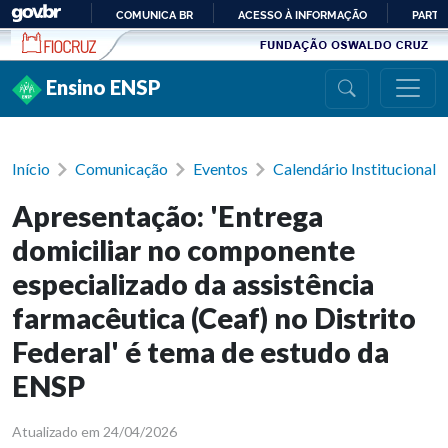
Ir para conteúdo
COMUNICA BR
ACESSO À INFORMAÇÃO
PARTI
IR
PARA
Ensino ENSP
O
CONTEÚDO
Início
Comunicação
Eventos
Calendário Institucional
Apresentação: 'Entrega
domiciliar no componente
especializado da assistência
farmacêutica (Ceaf) no Distrito
Federal' é tema de estudo da
ENSP
Atualizado em 24/04/2026