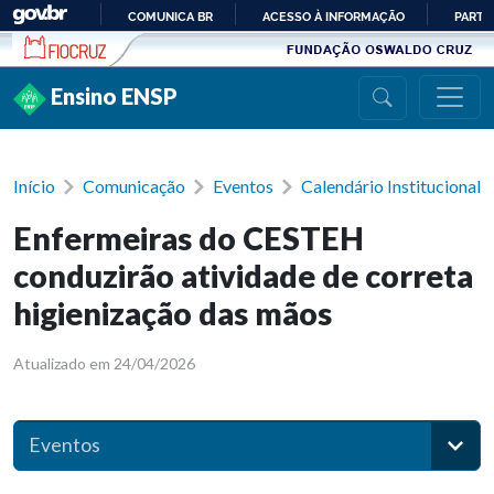
Ir para conteúdo
COMUNICA BR
ACESSO À INFORMAÇÃO
PARTI
IR
PARA
Ensino ENSP
O
CONTEÚDO
Início
Comunicação
Eventos
Calendário Institucional
Enfermeiras do CESTEH
conduzirão atividade de correta
higienização das mãos
Atualizado em 24/04/2026
Eventos