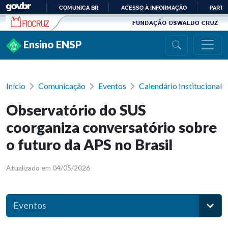
Ir para conteúdo
COMUNICA BR
ACESSO À INFORMAÇÃO
PARTI
IR
PARA
Ensino ENSP
O
CONTEÚDO
Início
Comunicação
Eventos
Calendário Institucional
Observatório do SUS
coorganiza conversatório sobre
o futuro da APS no Brasil
Atualizado em 04/05/2026
Eventos