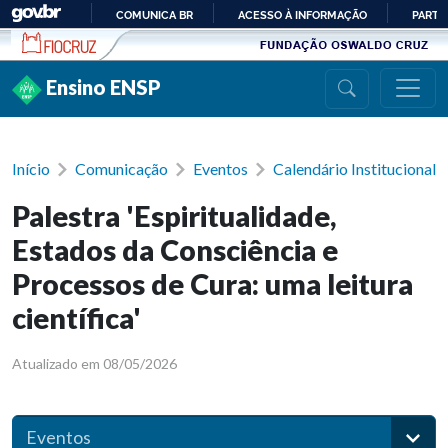
Ir para conteúdo
COMUNICA BR
ACESSO À INFORMAÇÃO
PARTI
IR
PARA
Ensino ENSP
O
CONTEÚDO
Início
Comunicação
Eventos
Calendário Institucional
Palestra 'Espiritualidade,
Estados da Consciência e
Processos de Cura: uma leitura
científica'
Atualizado em 08/05/2026
Eventos