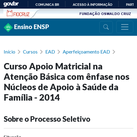
Ir para conteúdo
COMUNICA BR
ACESSO À INFORMAÇÃO
PARTI
IR
PARA
Ensino ENSP
O
CONTEÚDO
Início
Cursos
EAD
Aperfeiçoamento EAD
Curso Apoio Matricial na
Atenção Básica com ênfase nos
Núcleos de Apoio à Saúde da
Família - 2014
Sobre o Processo Seletivo
Situação