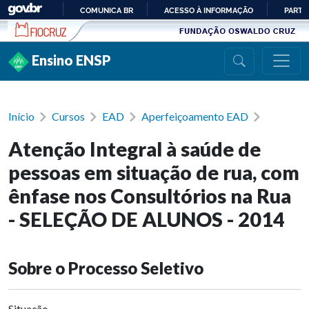
Ir para conteúdo
COMUNICA BR
ACESSO À INFORMAÇÃO
PARTI
IR
PARA
Ensino ENSP
O
CONTEÚDO
Início
Cursos
EAD
Aperfeiçoamento EAD
Atenção Integral à saúde de
pessoas em situação de rua, com
ênfase nos Consultórios na Rua
- SELEÇÃO DE ALUNOS - 2014
Sobre o Processo Seletivo
Situação