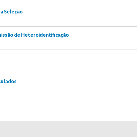
pa Seleção
issão de Heteroidentificação
culados