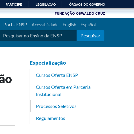
PARTICIPE
LEGISLAÇÃO
ÓRGÃOS DO GOVERNO
Portal ENSP
Acessibilidade
English
Español
Pesquisar
Especialização
tão
Cursos Oferta ENSP
Cursos Oferta em Parceria
Institucional
Processos Seletivos
Regulamentos