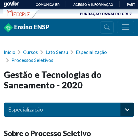
Ir para conteúdo
COMUNICA BR
ACESSO À INFORMAÇÃO
PARTI
IR
PARA
Ensino ENSP
O
CONTEÚDO
Início
Cursos
Lato Sensu
Especialização
Processos Seletivos
Gestão e Tecnologias do
Saneamento - 2020
Especialização
Sobre o Processo Seletivo