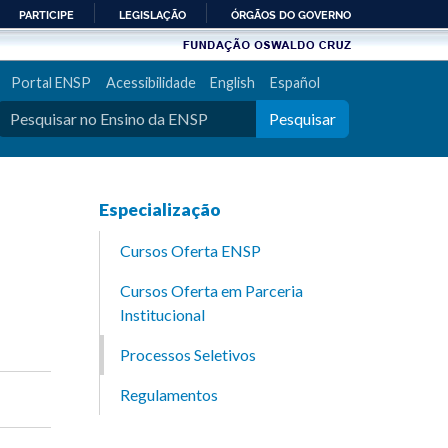
PARTICIPE
LEGISLAÇÃO
ÓRGÃOS DO GOVERNO
Portal ENSP
Acessibilidade
English
Español
Pesquisar
Especialização
Cursos Oferta ENSP
Cursos Oferta em Parceria
Institucional
Processos Seletivos
Regulamentos