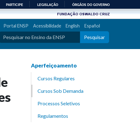
PARTICIPE
LEGISLAÇÃO
ÓRGÃOS DO GOVERNO
Portal ENSP
Acessibilidade
English
Español
Pesquisar
Aperfeiçoamento
de
Cursos Regulares
Cursos Sob Demanda
es
Processos Seletivos
Regulamentos