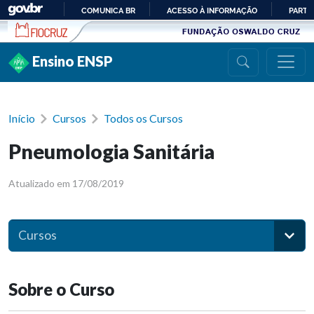
Ir para conteúdo
COMUNICA BR
ACESSO À INFORMAÇÃO
PARTI
IR
PARA
Ensino ENSP
O
CONTEÚDO
Início
Cursos
Todos os Cursos
Pneumologia Sanitária
Atualizado em 17/08/2019
Cursos
Sobre o Curso