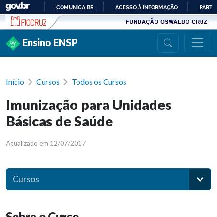
Ir para conteúdo
COMUNICA BR
ACESSO À INFORMAÇÃO
PARTI
IR
PARA
Ensino ENSP
O
CONTEÚDO
Início
Cursos
Todos os Cursos
Imunização para Unidades
Básicas de Saúde
Atualizado em 12/07/2017
Cursos
Sobre o Curso