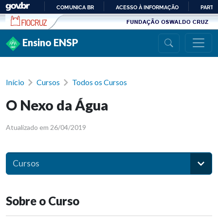
Ir para conteúdo
COMUNICA BR
ACESSO À INFORMAÇÃO
PARTI
IR
PARA
Ensino ENSP
O
CONTEÚDO
Início
Cursos
Todos os Cursos
O Nexo da Água
Atualizado em 26/04/2019
Cursos
Sobre o Curso