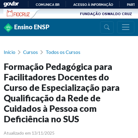
Ir para conteúdo
COMUNICA BR
ACESSO À INFORMAÇÃO
PARTI
IR
PARA
Ensino ENSP
O
CONTEÚDO
Início
Cursos
Todos os Cursos
Formação Pedagógica para
Facilitadores Docentes do
Curso de Especialização para
Qualificação da Rede de
Cuidados à Pessoa com
Deficiência no SUS
Atualizado em 13/11/2025