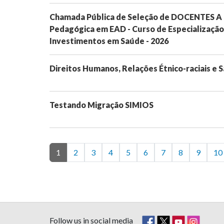
Chamada Pública de Seleção de DOCENTES A
Pedagógica em EAD - Curso de Especializaçã
Investimentos em Saúde - 2026
Direitos Humanos, Relações Étnico-raciais e S
Testando Migração SIMIOS
1
2
3
4
5
6
7
8
9
10
Follow us in social media