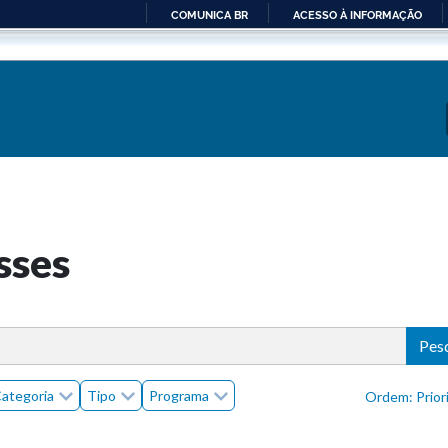
COMUNICA BR
ACESSO À INFORMAÇÃO
IR
PARA
O
CONTEÚDO
sses
Pes
ategoria
Tipo
Programa
Ordem: P