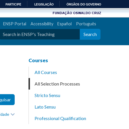
PARTICIPE
LEGISLAÇÃO
ÓRGÃOS DO GOVERNO
ENSP Portal
Accessibility
Español
Português
Search
Courses
All Courses
All Selection Processes
Stricto Sensu
quisar
Lato Sensu
rioridade
Professional Qualification