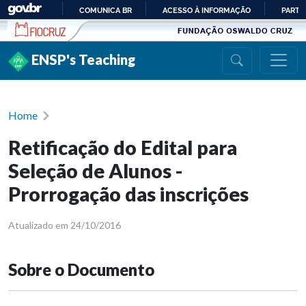
Ir para conteúdo
COMUNICA BR
ACESSO À INFORMAÇÃO
PARTI
IR
PARA
ENSP's Teaching
O
CONTEÚDO
Home
Retificação do Edital para
Seleção de Alunos -
Prorrogação das inscrições
Atualizado em 24/10/2016
Sobre o Documento